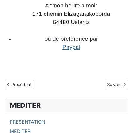
A "mon heure a moi"
171 chemin Elizagaraikoborda
64480 Ustaritz
ou de préférence par
Paypal
Article précédent : REPLAY
Article suiva
Précédent
Suivant
MEDITER
PRESENTATION
MEDITER