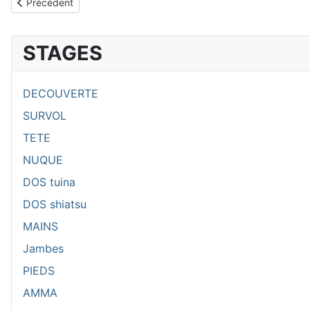
Article précédent : TARIF
Précédent
STAGES
DECOUVERTE
SURVOL
TETE
NUQUE
DOS tuina
DOS shiatsu
MAINS
Jambes
PIEDS
AMMA