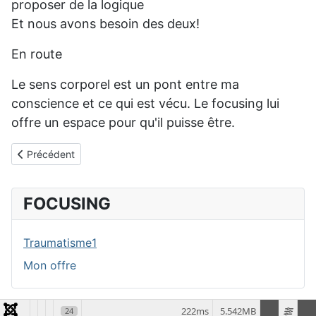
proposer de la logique
Et nous avons besoin des deux!
En route
Le sens corporel est un pont entre ma
conscience et ce qui est vécu. Le focusing lui
offre un espace pour qu'il puisse être.
Article précédent : Focusing
Précédent
FOCUSING
Traumatisme1
Mon offre
222ms
5.542MB
24