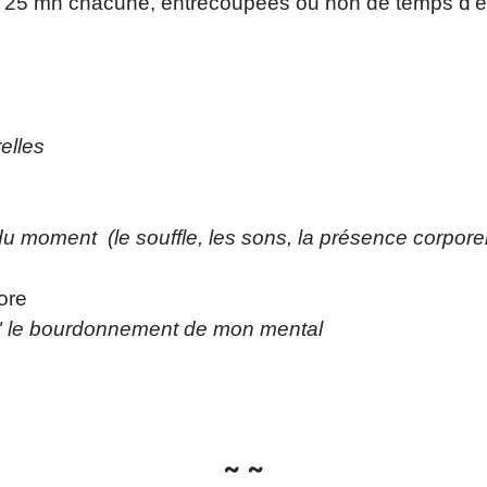
 à 25 mn chacune, entrecoupées ou non de temps d
elles
 du moment (le souffle, les sons, la présence corporell
ore
et" le bourdonnement de mon mental
~ ~