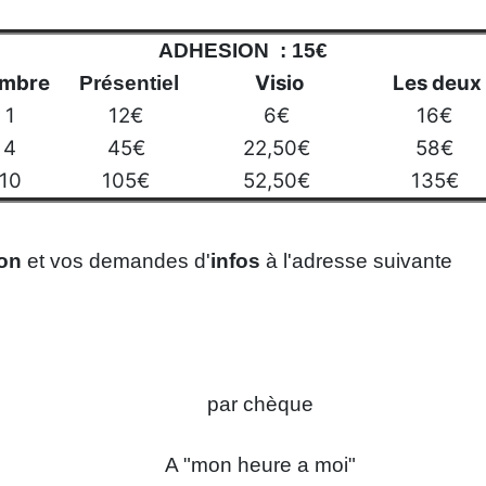
ADHESION : 15€
mbre
Visio
Les de
Présentiel
1
12€
6€
16€
4
45€
22,50€
58€
10
105€
52,50€
135€
ion
et vos demandes d'
infos
à l'adresse suivante
par chèque
A "mon heure a moi"