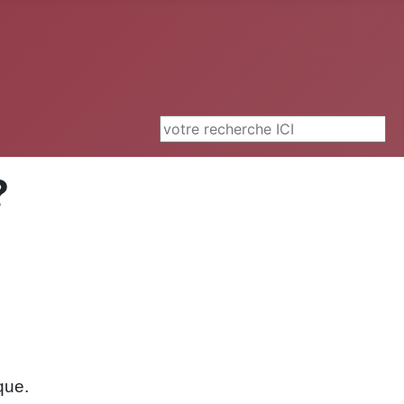
Rechercher
?
que.