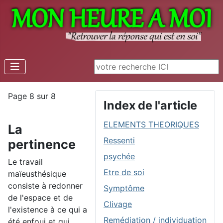
Rechercher
Page 8 sur 8
Index de l'article
ELEMENTS THEORIQUES
La
Ressenti
pertinence
psychée
Le travail
Etre de soi
maïeusthésique
consiste à redonner
Symptôme
de l'espace et de
Clivage
l'existence à ce qui a
Remédiation / individuation
été enfoui et qui